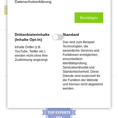
Datenschutzerklärung.
NEUES PASSWORT ANFORDERN
Bestätigen
Drittanbieterinhalte
Standard
(Inhalte Opt-In)
Bleibt auf dem Laufenden:
Das sind zum Beispiel
Technologien, die
Inhalte Dritter (z.B.
wesentliche Services und
YouTube, Twitter etc.)
Funktionen ermöglichen,
werden nicht ohne Ihre
einschließlich
Zustimmung angezeigt.
Identitätsprüfung,
Servicekontinuität und
Standortsicherheit. Diese
Dienste sind essenziell für
die Funktion der Website
und können nicht abgelehnt
Top-Experte bei Listando
werden.