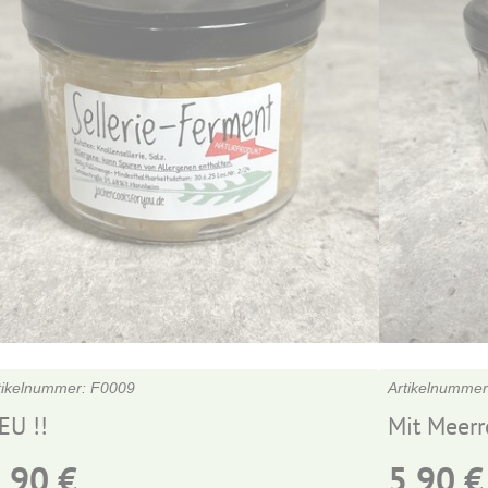
F0009
EU !!
Mit Meerr
5,90
€
5,90
€