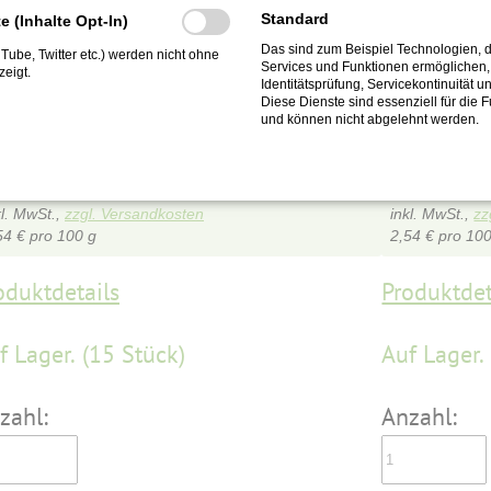
Standard
te (Inhalte Opt-In)
Das sind zum Beispiel Technologien, d
ouTube, Twitter etc.) werden nicht ohne
Services und Funktionen ermöglichen, 
F0003
eigt.
Identitätsprüfung, Servicekontinuität u
egan !!!
Vegan !!
Diese Dienste sind essenziell für die 
und können nicht abgelehnt werden.
8,90
€
8,90
€
kl. MwSt.,
zzgl. Versandkosten
inkl. MwSt.,
zz
54
€
pro 100 g
2,54
€
pro 100
oduktdetails
Produktdet
f Lager.
(15 Stück)
Auf Lager.
zahl:
Anzahl: