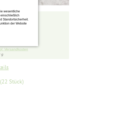
ie wesentliche
einschließlich
F0004
nd Standortsicherheit.
Funktion der Website
gl. Versandkosten
 g
ails
(22 Stück)