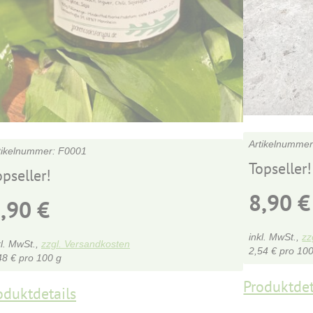
F0001
Topseller!
opseller!
8,90
€
8,90
€
inkl. MwSt.,
zz
kl. MwSt.,
zzgl. Versandkosten
2,54
€
pro 100
48
€
pro 100 g
Produktdet
oduktdetails