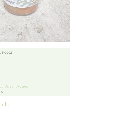
F0002
gl. Versandkosten
 g
ails