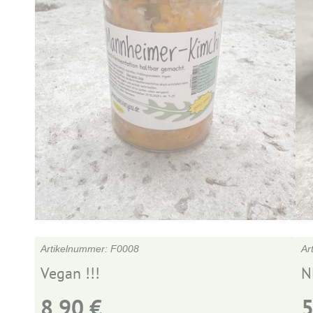
F0008
Vegan !!!
N
8,90
€