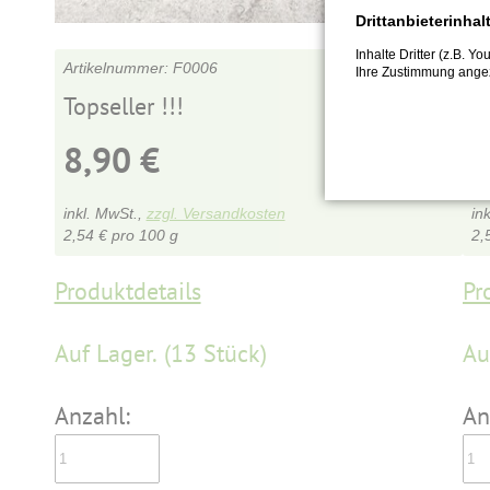
Drittanbieterinhal
Inhalte Dritter (z.B. Y
F0006
Ihre Zustimmung angez
Topseller !!!
V
8,90
€
inkl. MwSt.,
zzgl. Versandkosten
in
2,54
€
pro 100 g
2,
Produktdetails
Pr
Auf Lager.
(13 Stück)
Au
Anzahl:
An