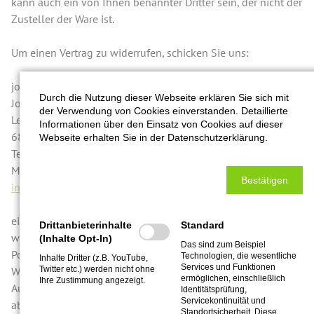
kann auch ein von Ihnen benannter Dritter sein, der nicht der
Zusteller der Ware ist.
Um einen Vertrag zu widerrufen, schicken Sie uns:
jochencooksforyou
Durch die Nutzung dieser Webseite erklären Sie sich mit
Jochen Schulz
der Verwendung von Cookies einverstanden. Detaillierte
Lenaustraße 57–59
Informationen über den Einsatz von Cookies auf dieser
68167 Mannheim
Webseite erhalten Sie in der Datenschutzerklärung.
Telefon: +49 (621) 4 30 42 36
Mobil: +49 (172) 7 24 09 77
Bestätigen
info@jochencooksforyou.de
eine eindeutige Erklärung, dass Sie diesen Vertrag
Drittanbieterinhalte
Standard
widerrufen. Dies kann formlos erfolgen und z.B. ein mit der
(Inhalte Opt-In)
Das sind zum Beispiel
Post versandter Brief oder eine E-Mail sein. Zur Wahrung der
Technologien, die wesentliche
Inhalte Dritter (z.B. YouTube,
Services und Funktionen
Widerrufsfrist reicht es aus, dass Sie die Mitteilung über die
Twitter etc.) werden nicht ohne
ermöglichen, einschließlich
Ihre Zustimmung angezeigt.
Ausübung des Widerrufsrechts vor Ablauf der Widerrufsfrist
Identitätsprüfung,
Servicekontinuität und
absenden.
Standortsicherheit. Diese