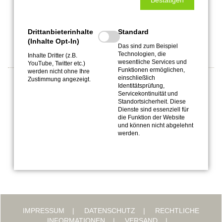
Bestätigen
Bleibt auf dem Laufenden:
Drittanbieterinhalte
Standard
(Inhalte Opt-In)
Das sind zum Beispiel
Technologien, die
Inhalte Dritter (z.B.
wesentliche Services und
YouTube, Twitter etc.)
Funktionen ermöglichen,
werden nicht ohne Ihre
einschließlich
Zustimmung angezeigt.
Identitätsprüfung,
Top-Experte bei Listando
Servicekontinuität und
Standortsicherheit. Diese
Dienste sind essenziell für
die Funktion der Website
und können nicht abgelehnt
werden.
IMPRESSUM
DATENSCHUTZ
RECHTLICHE
INFORMATIONEN
VERSAND