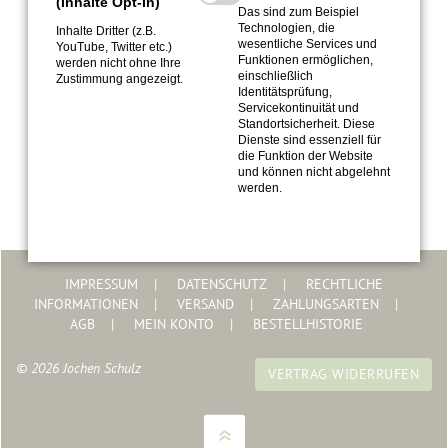
(Inhalte Opt-In)
Das sind zum Beispiel
Technologien, die
Inhalte Dritter (z.B.
Top-Experte bei Listando
wesentliche Services und
YouTube, Twitter etc.)
Funktionen ermöglichen,
werden nicht ohne Ihre
einschließlich
Zustimmung angezeigt.
Identitätsprüfung,
Servicekontinuität und
Standortsicherheit. Diese
Dienste sind essenziell für
die Funktion der Website
und können nicht abgelehnt
werden.
IMPRESSUM
DATENSCHUTZ
RECHTLICHE
INFORMATIONEN
VERSAND
ZAHLUNGSARTEN
AGB
MEIN KONTO
BESTELLHISTORIE
© 2026 Jochen Schulz
VERTRAG WIDERRUFEN