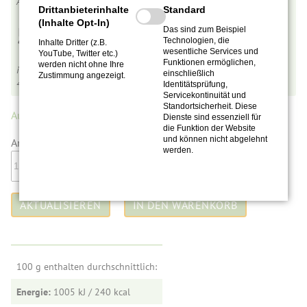
Ts0005
Drittanbieterinhalte
Standard
(Inhalte Opt-In)
5,90
€
Das sind zum Beispiel
Technologien, die
Inhalte Dritter (z.B.
wesentliche Services und
YouTube, Twitter etc.)
Funktionen ermöglichen,
werden nicht ohne Ihre
inkl. MwSt.,
zzgl. Versandkosten
einschließlich
Zustimmung angezeigt.
4,92
€
pro 100 g
Identitätsprüfung,
Servicekontinuität und
Standortsicherheit. Diese
Auf Lager.
(47 Stück)
Dienste sind essenziell für
die Funktion der Website
und können nicht abgelehnt
Anzahl:
werden.
100 g enthalten durchschnittlich:
Energie:
1005 kJ / 240