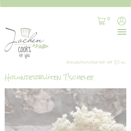
0
Holunderblüten T’schelee