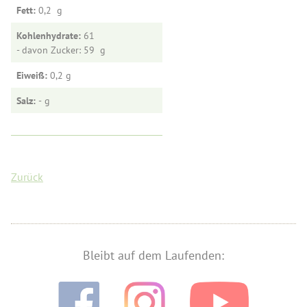
Fett:
0,2
Kohlenhydrate:
61
- davon Zucker: 59
Eiweiß:
0,2
Salz:
-
Zurück
Bleibt auf dem Laufenden: