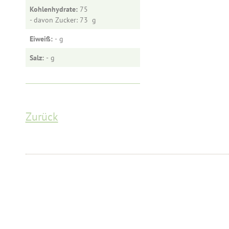
Kohlenhydrate:
75
- davon Zucker: 73
Eiweiß:
-
Salz:
-
Zurück