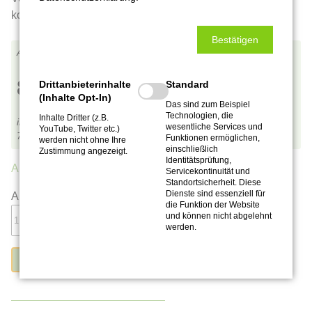
kommen.
Bestätigen
Se0008
8,90
€
Drittanbieterinhalte
Standard
(Inhalte Opt-In)
Das sind zum Beispiel
Technologien, die
Inhalte Dritter (z.B.
inkl. MwSt.,
zzgl. Versandkosten
wesentliche Services und
YouTube, Twitter etc.)
7,42
€
pro 100 g
Funktionen ermöglichen,
werden nicht ohne Ihre
einschließlich
Zustimmung angezeigt.
Identitätsprüfung,
Auf Lager.
(21 Stück)
Servicekontinuität und
Standortsicherheit. Diese
Dienste sind essenziell für
Anzahl:
die Funktion der Website
und können nicht abgelehnt
werden.