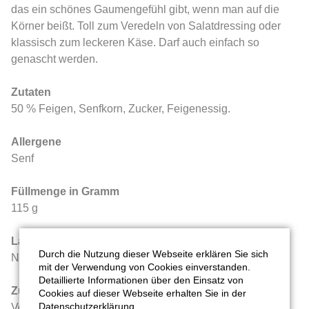
das ein schönes Gaumengefühl gibt, wenn man auf die
Körner beißt. Toll zum Veredeln von Salatdressing oder
klassisch zum leckeren Käse. Darf auch einfach so
genascht werden.
Zutaten
50 % Feigen, Senfkorn, Zucker, Feigenessig.
Allergene
Senf
Füllmenge in Gramm
115 g
Lagerung/Qualitätshinweis
Durch die Nutzung dieser Webseite erklären Sie sich
Nach dem Öffnen kühl lagern und zeitnah verbrauchen.
mit der Verwendung von Cookies einverstanden.
Detaillierte Informationen über den Einsatz von
Zusatzinfos
Cookies auf dieser Webseite erhalten Sie in der
Datenschutzerklärung.
Vom ganzen Korn. Kann zu natürlichen Verfärbungen