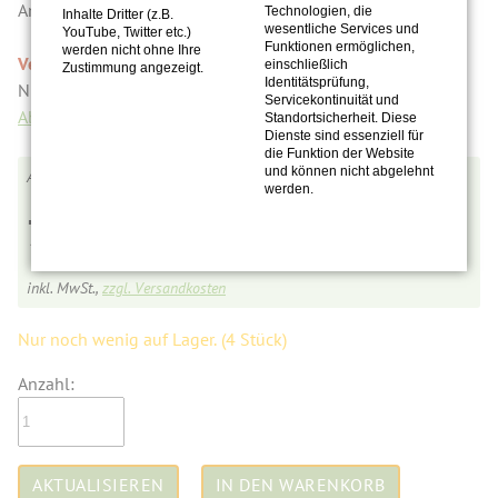
Anfrage.
Technologien, die
Inhalte Dritter (z.B.
wesentliche Services und
YouTube, Twitter etc.)
Funktionen ermöglichen,
werden nicht ohne Ihre
Versandhinweis
einschließlich
Zustimmung angezeigt.
Identitätsprüfung,
Nur Abholung möglich, kein Versand.
Servicekontinuität und
Abholadresse
Standortsicherheit. Diese
Dienste sind essenziell für
die Funktion der Website
und können nicht abgelehnt
KK003
werden.
79,00
€
inkl. MwSt.,
zzgl. Versandkosten
Nur noch wenig auf Lager.
(4 Stück)
Anzahl: