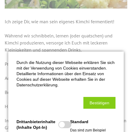
Ich zeige Dir, wie man sein eigenes Kimchi fermentiert!
Während wir schnibbeln, lernen (oder quatschen) und
Kimchi produzieren, versorge ich Euch mit leckeren
Kleinigkeiten und spannenden Drinks.
Durch die Nutzung dieser Webseite erklären Sie sich
Produktionsstätte: MA Neckarstadt- Ost.
mit der Verwendung von Cookies einverstanden.
Detaillierte Informationen über den Einsatz von
Adresse: wird nach der Buchung bekannt gegeben.
Cookies auf dieser Webseite erhalten Sie in der
Datenschutzerklärung.
Beginn: 18.00 Uhr, Dauer ca. 3-4 Stunden.
Bestätigen
Hinweis: bitte eine Schürze mitbringen, wenn vorhanden.
Im Preis enthalten ist die Kursgebühr, Snacks, Drinks und ein
Drittanbieterinhalte
Standard
Glas selbstgemachtes Kimchi. Andere Termine bitte auf
(Inhalte Opt-In)
Das sind zum Beispiel