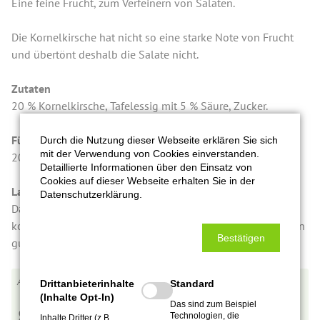
Eine feine Frucht, zum Verfeinern von Salaten.
Die Kornelkirsche hat nicht so eine starke Note von Frucht
und übertönt deshalb die Salate nicht.
Zutaten
20 % Kornelkirsche, Tafelessig mit 5 % Säure, Zucker.
Füllmenge in Mililiter
Durch die Nutzung dieser Webseite erklären Sie sich
mit der Verwendung von Cookies einverstanden.
200 ml
Detaillierte Informationen über den Einsatz von
Cookies auf dieser Webseite erhalten Sie in der
Lagerung/Qualitätshinweis
Datenschutzerklärung.
Da es ein Naturprodukt ist, kann es zu Ablagerungen
kommen, oder es kann sich eine Essigmutter bilden, was ein
Bestätigen
gutes Zeichen ist.
E0023
Drittanbieterinhalte
Standard
(Inhalte Opt-In)
Das sind zum Beispiel
8,90
€
Technologien, die
Inhalte Dritter (z.B.