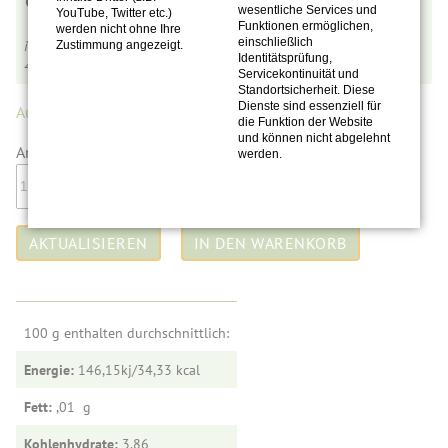
wesentliche Services und
YouTube, Twitter etc.)
Funktionen ermöglichen,
werden nicht ohne Ihre
einschließlich
inkl. MwSt.,
zzgl. Versandkosten
Zustimmung angezeigt.
Identitätsprüfung,
4,45
€
pro 100 ml
Servicekontinuität und
Standortsicherheit. Diese
Dienste sind essenziell für
Auf Lager.
(25 Stück)
die Funktion der Website
und können nicht abgelehnt
Anzahl:
werden.
100 g enthalten durchschnittlich:
Energie:
146,15kj/34,33
Fett:
,01
Kohlenhydrate:
3,86