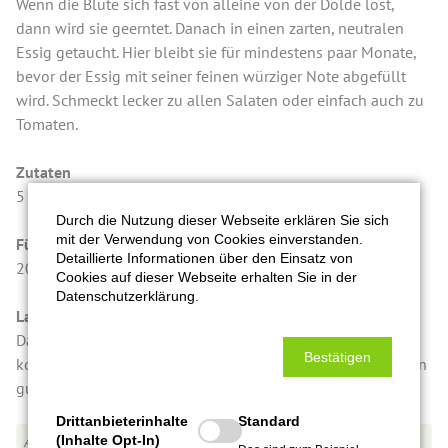
Wenn die Blüte sich fast von alleine von der Dolde löst,
dann wird sie geerntet. Danach in einen zarten, neutralen
Essig getaucht. Hier bleibt sie für mindestens paar Monate,
bevor der Essig mit seiner feinen würziger Note abgefüllt
wird. Schmeckt lecker zu allen Salaten oder einfach auch zu
Tomaten.
Zutaten
5 % Goldruteblüten, Tafelessig mit 5 % Säure, Zucker.
Durch die Nutzung dieser Webseite erklären Sie sich
mit der Verwendung von Cookies einverstanden.
Füllmenge in Gramm
Detaillierte Informationen über den Einsatz von
200 g
Cookies auf dieser Webseite erhalten Sie in der
Datenschutzerklärung.
Lagerung/Qualitätshinweis
Da es ein Naturprodukt ist, kann es zu Ablagerungen
Bestätigen
kommen, oder es kann sich eine Essigmutter bilden, was ein
gutes Zeichen ist.
Drittanbieterinhalte
Standard
(Inhalte Opt-In)
E0028