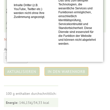
Das sind zum Beispiel
Technologien, die
Inhalte Dritter (z.B.
8,90
€
wesentliche Services und
YouTube, Twitter etc.)
Funktionen ermöglichen,
werden nicht ohne Ihre
einschließlich
Zustimmung angezeigt.
Identitätsprüfung,
inkl. MwSt.,
zzgl. Versandkosten
Servicekontinuität und
4,45
€
pro 100 ml
Standortsicherheit. Diese
Dienste sind essenziell für
die Funktion der Website
Nicht mehr auf Lager.
und können nicht abgelehnt
werden.
Anzahl:
100 g enthalten durchschnittlich:
Energie:
146,15kj/34,33