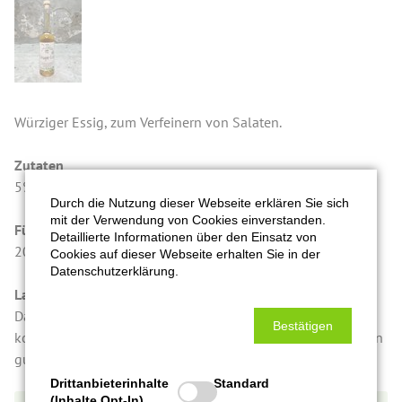
Würziger Essig, zum Verfeinern von Salaten.
Zutaten
5% Estragon, Tafelessig mit 5 % Säure, Zucker.
Durch die Nutzung dieser Webseite erklären Sie sich
mit der Verwendung von Cookies einverstanden.
Füllmenge in Gramm
Detaillierte Informationen über den Einsatz von
200 g
Cookies auf dieser Webseite erhalten Sie in der
Datenschutzerklärung.
Lagerung/Qualitätshinweis
Da es ein Naturprodukt ist, kann es zu Ablagerungen
Bestätigen
kommen, oder es kann sich eine Essigmutter bilden, was ein
gutes Zeichen ist.
Drittanbieterinhalte
Standard
(Inhalte Opt-In)